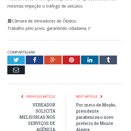
mesmas impeção o tráfego de veículos.
🏛Câmara de Vereadores de Óbidos.
Trabalho pelo povo, garantindo cidadania.🚩
COMPARTILHAR:
Twitter
Facebook
Google+
Pinterest
LinkedIn
Tumblr
Email
PREVIOUS ARTICLE
NEXT ARTICLE
VEREADOR
Por meio de Moção,
SOLICITA
presidente
MELHORIAS NOS
parabeniza o novo
SERVIÇOS DE
prefeito de Monte
AGÊNCIA
Alegre.