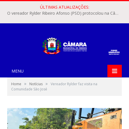
ÚLTIMAS ATUALIZAÇÕES:
O vereador Rylder Ribeiro Afonso (PSD) protocolou na Câmara Municipal de Óbidos o Requerimento nº 346/2026.
MENU
»
»
Home
Notícias
Vereador Rylder faz visita na
Comunidade São José