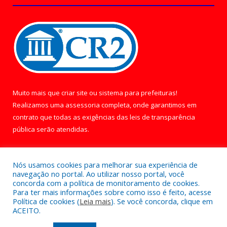
Muito mais que
criar site
ou
sistema para prefeituras
!
Realizamos uma
assessoria
completa, onde garantimos em
contrato que todas as exigências das
leis de transparência
pública
serão atendidas.
Conheça o
PNTP
e o
Radar da Transparência Pública
Nós usamos cookies para melhorar sua experiência de
navegação no portal. Ao utilizar nosso portal, você
concorda com a política de monitoramento de cookies.
Para ter mais informações sobre como isso é feito, acesse
Política de cookies (
Leia mais
). Se você concorda, clique em
Todos os direitos reservados a Câmara Municipal de Óbidos.
ACEITO.