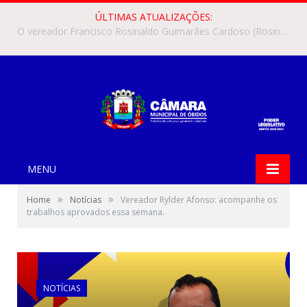
ÚLTIMAS ATUALIZAÇÕES:
O vereador Francisco Rosinaldo Guimarães Cardoso (Rosinaldo Cardoso) apresentou, na Câmara Municipal de Óbidos, o Requerimento nº 345/2026, solicitando o encaminhamento do Anteprojeto de Lei nº 10/2026 ao prefeito municipal, Jaime Barbosa da Silva.
MENU
»
»
Home
Notícias
Vereador Rylder Afonso: acompanhe os
trabalhos aprovados essa semana.
NOTÍCIAS