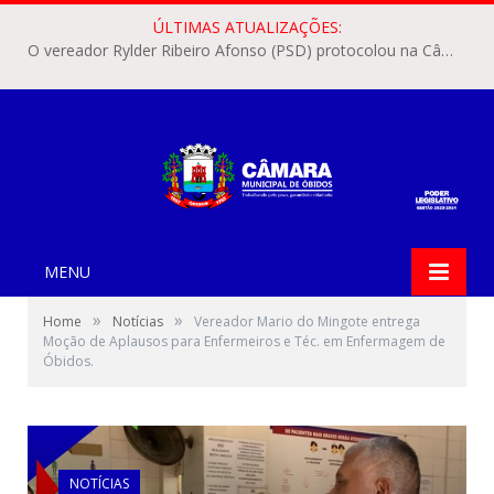
ÚLTIMAS ATUALIZAÇÕES:
O vereador Rylder Ribeiro Afonso (PSD) protocolou na Câmara Municipal de Óbidos o Requerimento nº 346/2026.
MENU
»
»
Home
Notícias
Vereador Mario do Mingote entrega
Moção de Aplausos para Enfermeiros e Téc. em Enfermagem de
Óbidos.
NOTÍCIAS