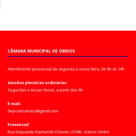
CÂMARA MUNICIPAL DE ÓBIDOS
Atendimento presencial de segunda a sexta-feira, de 8h às 14h
Sessões plenárias ordinárias:
Segundas e terças-feiras, a partir das 9h
E-mail:
depcomcamara@gmail.com
Presencial:
Rua Deputado Raimundo Chaves, nº348 – bairro Centro