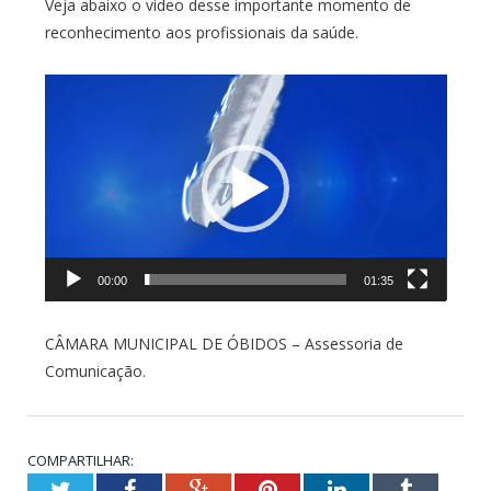
Veja abaixo o vídeo desse importante momento de
reconhecimento aos profissionais da saúde.
Tocador
de
vídeo
00:00
01:35
CÂMARA MUNICIPAL DE ÓBIDOS – Assessoria de
Comunicação.
COMPARTILHAR:
Twitter
Facebook
Google+
Pinterest
LinkedIn
Tumblr