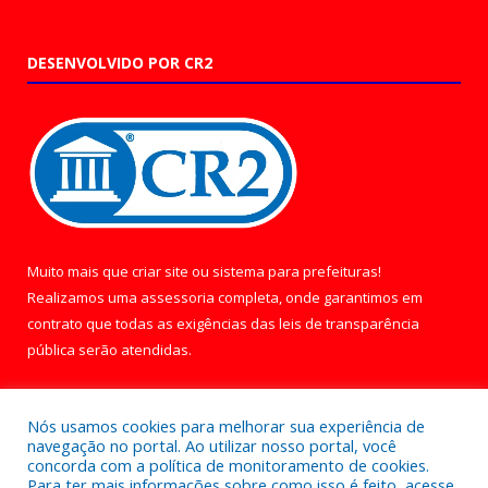
DESENVOLVIDO POR CR2
Muito mais que
criar site
ou
sistema para prefeituras
!
Realizamos uma
assessoria
completa, onde garantimos em
contrato que todas as exigências das
leis de transparência
pública
serão atendidas.
Conheça o
PNTP
e o
Radar da Transparência Pública
Nós usamos cookies para melhorar sua experiência de
navegação no portal. Ao utilizar nosso portal, você
concorda com a política de monitoramento de cookies.
Para ter mais informações sobre como isso é feito, acesse