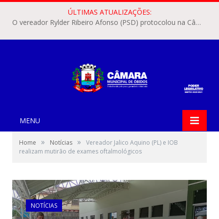
ÚLTIMAS ATUALIZAÇÕES:
O vereador Rylder Ribeiro Afonso (PSD) protocolou na Câmara Municipal de Óbidos o Requerimento nº 346/2026.
MENU
»
»
Home
Notícias
Vereador Jalico Aquino (PL) e IOB
realizam mutirão de exames oftalmológicos
NOTÍCIAS