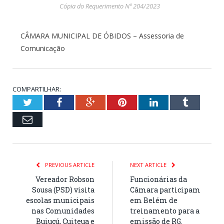
Cópia do Requerimento Nº 204/2023
CÂMARA MUNICIPAL DE ÓBIDOS – Assessoria de
Comunicação
COMPARTILHAR:
Twitter
Facebook
Google+
Pinterest
LinkedIn
Tumblr
Email
PREVIOUS ARTICLE
NEXT ARTICLE
Vereador Robson
Funcionárias da
Sousa (PSD) visita
Câmara participam
escolas municipais
em Belém de
nas Comunidades
treinamento para a
Buiuçú, Cuiteua e
emissão de RG.