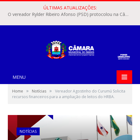
ÚLTIMAS ATUALIZAÇÕES:
O vereador Rylder Ribeiro Afonso (PSD) protocolou na Câmara Municipal de Óbidos o Requerimento nº 346/2026.
MENU
»
»
Home
Notícias
Vereador Agostinho do Curumú Solicita
recursos financeiros para a ampliação de leitos do HRBA.
NOTÍCIAS