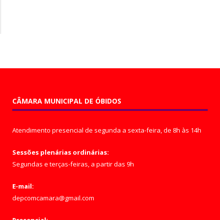
CÂMARA MUNICIPAL DE ÓBIDOS
Atendimento presencial de segunda a sexta-feira, de 8h às 14h
Sessões plenárias ordinárias:
Segundas e terças-feiras, a partir das 9h
E-mail:
depcomcamara@gmail.com
Presencial: