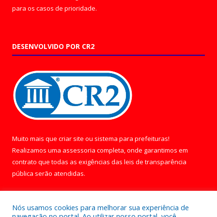
para os casos de prioridade.
DESENVOLVIDO POR CR2
Muito mais que
criar site
ou
sistema para prefeituras
!
Realizamos uma
assessoria
completa, onde garantimos em
contrato que todas as exigências das
leis de transparência
pública
serão atendidas.
Conheça o
PNTP
e o
Radar da Transparência Pública
Nós usamos cookies para melhorar sua experiência de
navegação no portal. Ao utilizar nosso portal, você