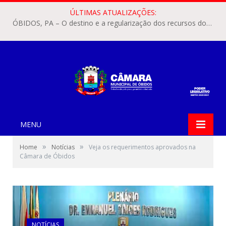
ÚLTIMAS ATUALIZAÇÕES:
ÓBIDOS, PA – O destino e a regularização dos recursos dos Precatórios do FUNDEF (Fundo de Manutenção e Desenvolvimento do Ensino Fundamental e de Valorização do Magistério) voltaram a pautar as discussões na Câmara Municipal de Óbidos.
MENU
»
»
Home
Notícias
Veja os requerimentos aprovados na
Câmara de Óbidos
NOTÍCIAS