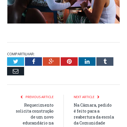
COMPARTILHAR:
Twitter
Facebook
Google+
Pinterest
LinkedIn
Tumblr
Email
PREVIOUS ARTICLE
NEXT ARTICLE
Requerimento
Na Câmara, pedido
solicita construção
é feito para a
de um novo
reabertura da escola
educandário na
da Comunidade