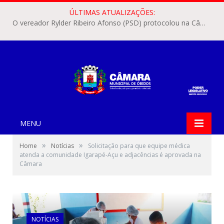
ÚLTIMAS ATUALIZAÇÕES:
O vereador Rylder Ribeiro Afonso (PSD) protocolou na Câmara Municipal de Óbidos o Requerimento nº 346/2026.
MENU
»
»
Home
Notícias
Solicitação para que equipe médica
atenda a comunidade Igarapé-Açu e adjacências é aprovada na
Câmara
NOTÍCIAS