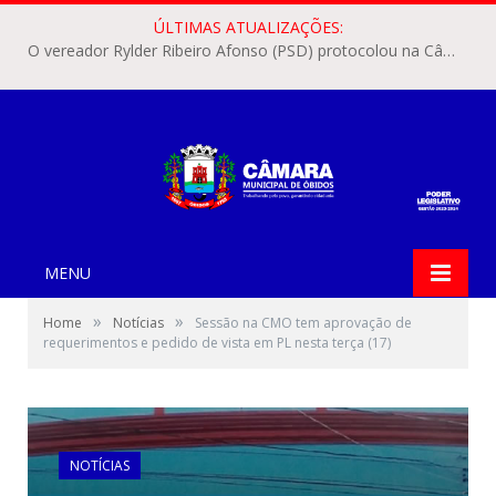
ÚLTIMAS ATUALIZAÇÕES:
O vereador Rylder Ribeiro Afonso (PSD) protocolou na Câmara Municipal de Óbidos o Requerimento nº 346/2026.
MENU
»
»
Home
Notícias
Sessão na CMO tem aprovação de
requerimentos e pedido de vista em PL nesta terça (17)
NOTÍCIAS