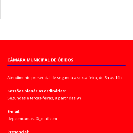
CÂMARA MUNICIPAL DE ÓBIDOS
Atendimento presencial de segunda a sexta-feira, de 8h às 14h
Sessões plenárias ordinárias:
Segundas e terças-feiras, a partir das 9h
E-mail:
depcomcamara@gmail.com
Presencial: