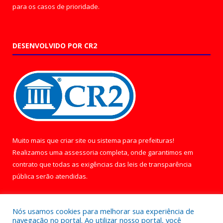
para os casos de prioridade.
DESENVOLVIDO POR CR2
Muito mais que
criar site
ou
sistema para prefeituras
!
Realizamos uma
assessoria
completa, onde garantimos em
contrato que todas as exigências das
leis de transparência
pública
serão atendidas.
Conheça o
PNTP
e o
Radar da Transparência Pública
Nós usamos cookies para melhorar sua experiência de
navegação no portal. Ao utilizar nosso portal, você