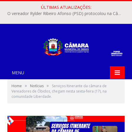
ÚLTIMAS ATUALIZAÇÕES:
O vereador Rylder Ribeiro Afonso (PSD) protocolou na Câmara Municipal de Óbidos o Requerimento nº 346/2026.
MENU
»
»
Home
Notícias
Serviços Itinerante da câmara de
Vereadores de Óbidos, chegam nesta sexta-feira (17), na
comunidade Liberdade.