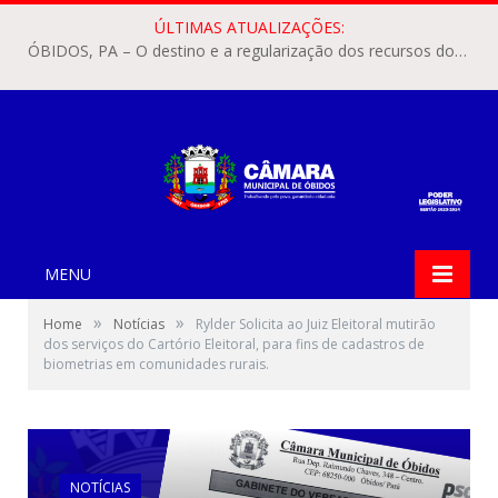
ÚLTIMAS ATUALIZAÇÕES:
ÓBIDOS, PA – O destino e a regularização dos recursos dos Precatórios do FUNDEF (Fundo de Manutenção e Desenvolvimento do Ensino Fundamental e de Valorização do Magistério) voltaram a pautar as discussões na Câmara Municipal de Óbidos.
MENU
»
»
Home
Notícias
Rylder Solicita ao Juiz Eleitoral mutirão
dos serviços do Cartório Eleitoral, para fins de cadastros de
biometrias em comunidades rurais.
NOTÍCIAS