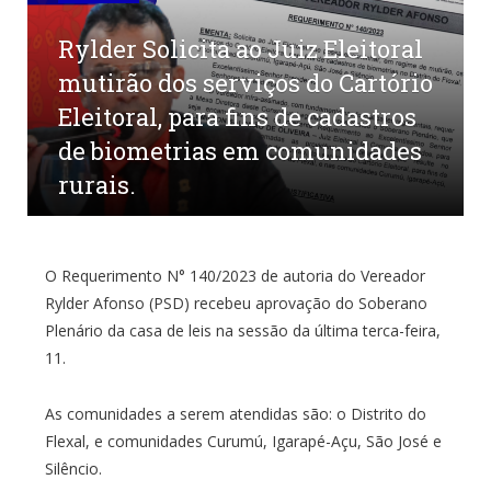
Rylder Solicita ao Juiz Eleitoral
mutirão dos serviços do Cartório
Eleitoral, para fins de cadastros
de biometrias em comunidades
rurais.
por
ADILSONSMORAES
em
13 DE ABRIL DE 2023
0
COMENTÁRIOS
O Requerimento N° 140/2023 de autoria do Vereador
Rylder Afonso (PSD) recebeu aprovação do Soberano
Plenário da casa de leis na sessão da última terca-feira,
11.
As comunidades a serem atendidas são: o Distrito do
Flexal, e comunidades Curumú, Igarapé-Açu, São José e
Silêncio.