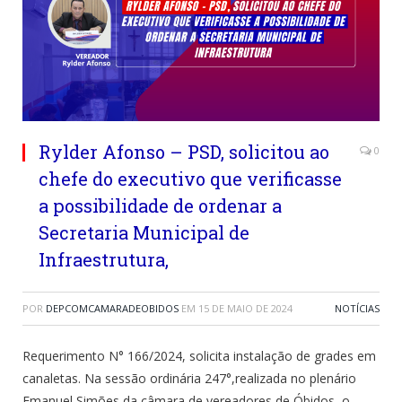
Rylder Afonso – PSD, solicitou ao
0
chefe do executivo que verificasse
a possibilidade de ordenar a
Secretaria Municipal de
Infraestrutura,
POR
DEPCOMCAMARADEOBIDOS
EM
15 DE MAIO DE 2024
NOTÍCIAS
Requerimento N° 166/2024, solicita instalação de grades em
canaletas.
Na sessão ordinária 247°,realizada no plenário
Emanuel Simões da câmara de vereadores de Óbidos, o