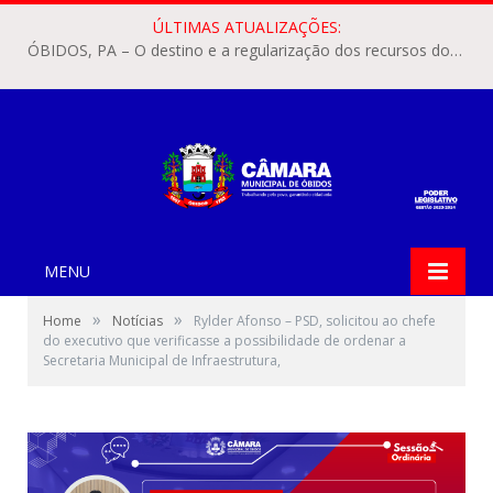
ÚLTIMAS ATUALIZAÇÕES:
ÓBIDOS, PA – O destino e a regularização dos recursos dos Precatórios do FUNDEF (Fundo de Manutenção e Desenvolvimento do Ensino Fundamental e de Valorização do Magistério) voltaram a pautar as discussões na Câmara Municipal de Óbidos.
MENU
»
»
Home
Notícias
Rylder Afonso – PSD, solicitou ao chefe
do executivo que verificasse a possibilidade de ordenar a
Secretaria Municipal de Infraestrutura,