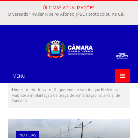
ÚLTIMAS ATUALIZAÇÕES:
O vereador Rylder Ribeiro Afonso (PSD) protocolou na Câmara Municipal de Óbidos o Requerimento nº 346/2026.
MENU
»
»
Home
Notícias
Requerimento solicita que Prefeitura
viabilize a implantação da praça de alimentação no arraial de
Sant’Ana
NOTÍCIAS