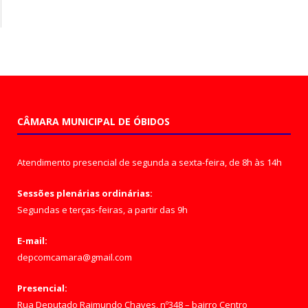
CÂMARA MUNICIPAL DE ÓBIDOS
Atendimento presencial de segunda a sexta-feira, de 8h às 14h
Sessões plenárias ordinárias:
Segundas e terças-feiras, a partir das 9h
E-mail:
depcomcamara@gmail.com
Presencial:
Rua Deputado Raimundo Chaves, nº348 – bairro Centro