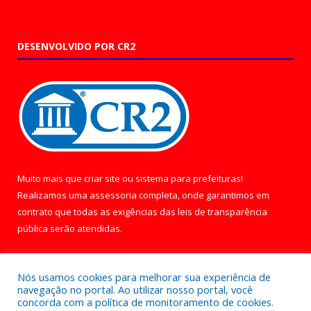
DESENVOLVIDO POR CR2
Muito mais que
criar site
ou
sistema para prefeituras
!
Realizamos uma
assessoria
completa, onde garantimos em
contrato que todas as exigências das
leis de transparência
pública
serão atendidas.
Conheça o
PNTP
e o
Radar da Transparência Pública
Nós usamos cookies para melhorar sua experiência de
navegação no portal. Ao utilizar nosso portal, você
concorda com a política de monitoramento de cookies.