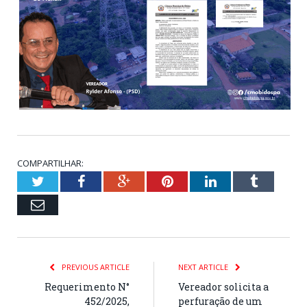
COMPARTILHAR:
Twitter
Facebook
Google+
Pinterest
LinkedIn
Tumblr
Email
PREVIOUS ARTICLE
NEXT ARTICLE
Requerimento N°
Vereador solicita a
452/2025,
perfuração de um