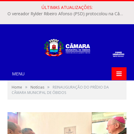
ÚLTIMAS ATUALIZAÇÕES:
O vereador Rylder Ribeiro Afonso (PSD) protocolou na Câmara Municipal de Óbidos o Requerimento nº 346/2026.
MENU
»
»
Home
Notícias
REINAUGURAÇÃO DO PRÉDIO DA
CÂMARA MUNICIPAL DE ÓBIDOS