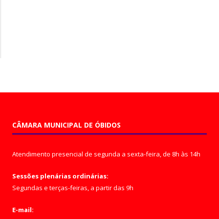
CÂMARA MUNICIPAL DE ÓBIDOS
Atendimento presencial de segunda a sexta-feira, de 8h às 14h
Sessões plenárias ordinárias:
Segundas e terças-feiras, a partir das 9h
E-mail: