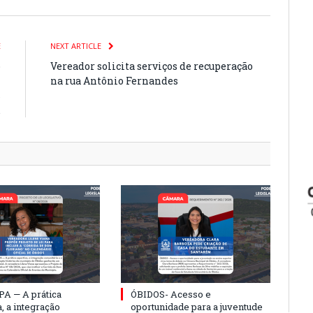
E
NEXT ARTICLE
o
Vereador solicita serviços de recuperação
m
na rua Antônio Fernandes
s
.
PA — A prática
ÓBIDOS- Acesso e
, a integração
oportunidade para a juventude