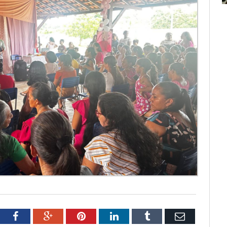
tter
Facebook
Google+
Pinterest
LinkedIn
Tumblr
Email