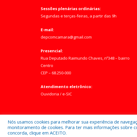
Sessões plenárias ordinárias:
Segundas e terças-feiras, a partir das 9h
E-mail:
depcomcamara@gmail.com
Presencial:
Rua Deputado Raimundo Chaves, nº348 – bairro
Centro
CEP – 68.250-000
Atendimento eletrônico:
Ouvidoria
/
e-SIC
Nós usamos cookies para melhorar sua experiência de navegação
Todos os direitos reservados a Câmara Municipal d
monitoramento de cookies. Para ter mais informações sobre como
concorda, clique em ACEITO.