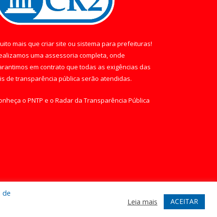
uito mais que
criar site
ou
sistema para prefeituras
!
ealizamos uma
assessoria
completa, onde
arantimos em contrato que todas as exigências das
eis de transparência pública
serão atendidas.
onheça o
PNTP
e o
Radar da Transparência Pública
a de
te
Acessar Área Administrativa
Acessar Webmail
ACEITAR
Leia mais