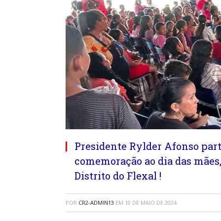
Presidente Rylder Afonso par
comemoração ao dia das mães, 
Distrito do Flexal !
POR
CR2-ADMIN13
EM
10 DE MAIO DE 2024