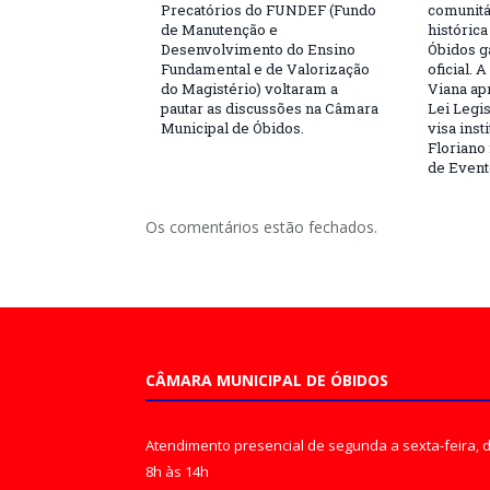
Precatórios do FUNDEF (Fundo
comunitá
de Manutenção e
históric
Desenvolvimento do Ensino
Óbidos g
Fundamental e de Valorização
oficial. 
do Magistério) voltaram a
Viana ap
pautar as discussões na Câmara
Lei Legis
Municipal de Óbidos.
visa inst
Floriano 
de Event
Os comentários estão fechados.
CÂMARA MUNICIPAL DE ÓBIDOS
Atendimento presencial de segunda a sexta-feira, 
8h às 14h