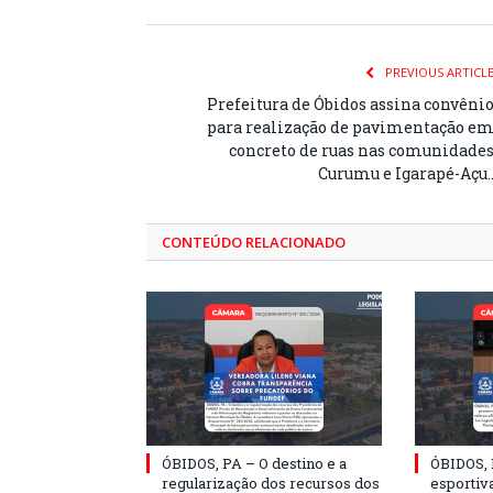
PREVIOUS ARTICL
Prefeitura de Óbidos assina convêni
para realização de pavimentação e
concreto de ruas nas comunidade
Curumu e Igarapé-Açu.
CONTEÚDO RELACIONADO
ÓBIDOS, PA – O destino e a
ÓBIDOS, 
regularização dos recursos dos
esportiva