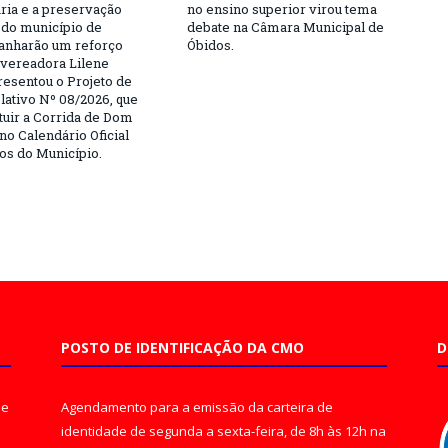
ria e a preservação
no ensino superior virou tema
a do município de
debate na Câmara Municipal de
anharão um reforço
Óbidos.
A vereadora Lilene
resentou o Projeto de
lativo Nº 08/2026, que
ituir a Corrida de Dom
no Calendário Oficial
os do Município.
POSTO DE IDENTIFICAÇÃO DA CMO
D
de
Agendamento para a emissão da carteira de
identidade de segunda a sexta-feira, de 8h às 12h na