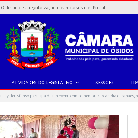
ÓBIDOS, PA – O destino e a regularização dos recursos dos Precatórios do FUNDEF (Fundo de Manutenção e Desenvolvimento do Ensino Fundamental e de Valorização do Magistério) voltaram a pautar as discussões na Câmara Municipal de Óbidos.
ATIVIDADES DO LEGISLATIVO
SESSÕES
TR
te Rylder Afonso participa de um evento em comemoração ao dia das mães, na Es