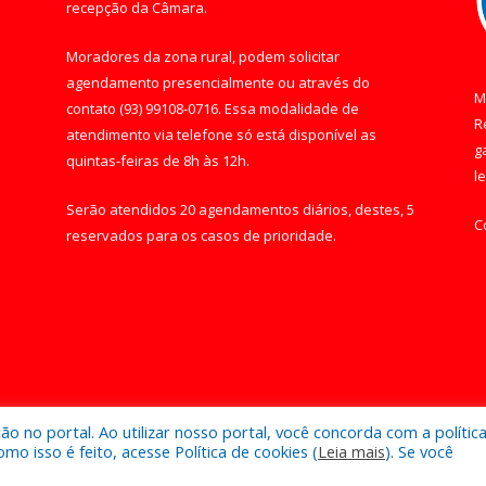
recepção da Câmara.
Moradores da zona rural, podem solicitar
agendamento presencialmente ou através do
M
contato (93) 99108-0716. Essa modalidade de
R
atendimento via telefone só está disponível as
g
quintas-feiras de 8h às 12h.
l
Serão atendidos 20 agendamentos diários, destes, 5
C
reservados para os casos de prioridade.
 no portal. Ao utilizar nosso portal, você concorda com a polític
e Óbidos.
Mapa do Si
 isso é feito, acesse Política de cookies (
Leia mais
). Se você