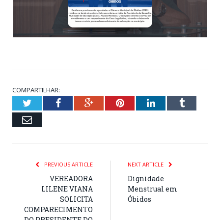
COMPARTILHAR:
Twitter
Facebook
Google+
Pinterest
LinkedIn
Tumblr
Email
PREVIOUS ARTICLE
NEXT ARTICLE
VEREADORA
Dignidade
LILENE VIANA
Menstrual em
SOLICITA
Óbidos
COMPARECIMENTO
DO PRESIDENTE DO