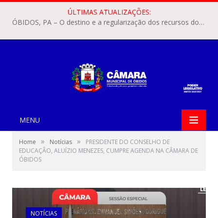
ÚLTIMAS ATUALIZAÇÕES:
ÓBIDOS, PA – O destino e a regularização dos recursos dos Precatórios do FUNDEF (Fundo de Manutenção e Desenvolvimento do Ensino Fundamental e de Valorização do Magistério) voltaram a pautar as discussões na Câmara Municipal de Óbidos.
MENU
»
»
Home
Notícias
PRESIDENTE DO CONSELHO DE
EDUCAÇÃO, ALUÍZIO MENEZES, CUMPRE AGENDA NA CÂMARA DE
ÓBIDOS
NOTÍCIAS