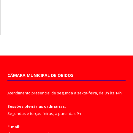
CÂMARA MUNICIPAL DE ÓBIDOS
Atendimento presencial de segunda a sexta-feira, de 8h às 14h
Sessões plenárias ordinárias:
Segundas e terças-feiras, a partir das 9h
E-mail: