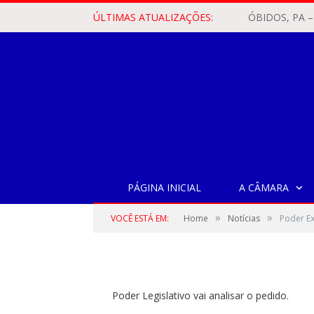
ÚLTIMAS ATUALIZAÇÕES:
NOTÍCIAS
Poder Executivo en
autorização para ve
em Belém/PA
PÁGINA INICIAL
A CÂMARA
»
»
VOCÊ ESTÁ EM:
Home
Notícias
Poder Ex
por
CR2-ADMIN3
em
27 DE JUNHO DE 2022
Poder Legislativo vai analisar o pedido.