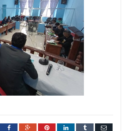
tter
Facebook
Google+
Pinterest
LinkedIn
Tumblr
Email