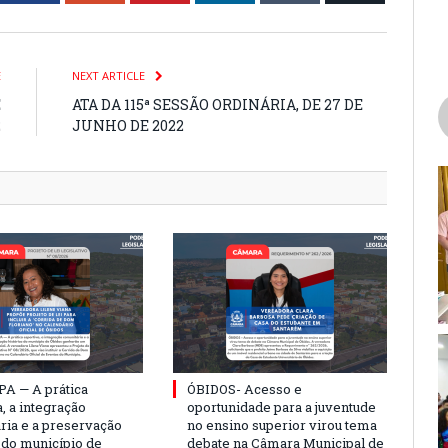
E
NEXT ARTICLE
E
ATA DA 115ª SESSÃO ORDINÁRIA, DE 27 DE
2
JUNHO DE 2022
PA — A prática
ÓBIDOS- Acesso e
, a integração
oportunidade para a juventude
ria e a preservação
no ensino superior virou tema
a do município de
debate na Câmara Municipal de