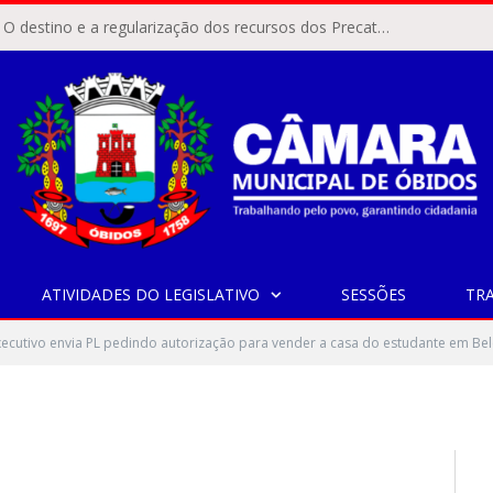
ÓBIDOS, PA – O destino e a regularização dos recursos dos Precatórios do FUNDEF (Fundo de Manutenção e Desenvolvimento do Ensino Fundamental e de Valorização do Magistério) voltaram a pautar as discussões na Câmara Municipal de Óbidos.
via PL pedindo
nder a casa do estudante
ATIVIDADES DO LEGISLATIVO
SESSÕES
TR
ecutivo envia PL pedindo autorização para vender a casa do estudante em Be
0 COMENTÁRIOS