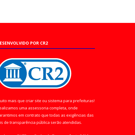
ESENVOLVIDO POR CR2
uito mais que
criar site
ou
sistema para prefeituras
!
ealizamos uma
assessoria
completa, onde
arantimos em contrato que todas as exigências das
eis de transparência pública
serão atendidas.