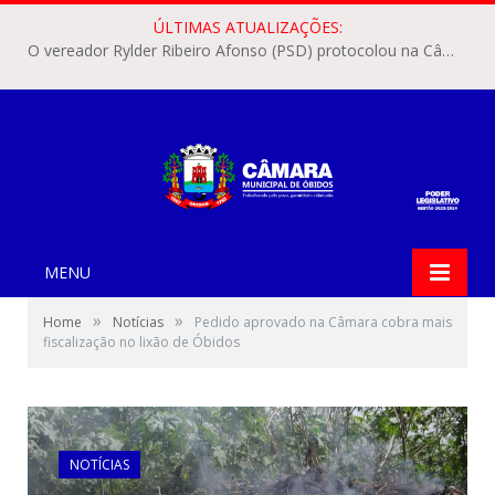
ÚLTIMAS ATUALIZAÇÕES:
O vereador Rylder Ribeiro Afonso (PSD) protocolou na Câmara Municipal de Óbidos o Requerimento nº 346/2026.
MENU
»
»
Home
Notícias
Pedido aprovado na Câmara cobra mais
fiscalização no lixão de Óbidos
NOTÍCIAS