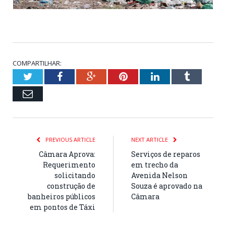
COMPARTILHAR:
Twitter
Facebook
Google+
Pinterest
LinkedIn
Tumblr
Email
PREVIOUS ARTICLE
NEXT ARTICLE
Câmara Aprova:
Serviços de reparos
Requerimento
em trecho da
solicitando
Avenida Nelson
construção de
Souza é aprovado na
banheiros públicos
Câmara
em pontos de Táxi