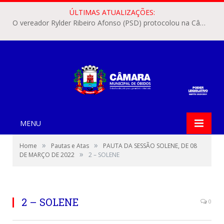
ÚLTIMAS ATUALIZAÇÕES:
O vereador Rylder Ribeiro Afonso (PSD) protocolou na Câmara Municipal de Óbidos o Requerimento nº 346/2026.
MENU
»
»
Home
Pautas e Atas
PAUTA DA SESSÃO SOLENE, DE 08
»
DE MARÇO DE 2022
2 – SOLENE
2 – SOLENE
0