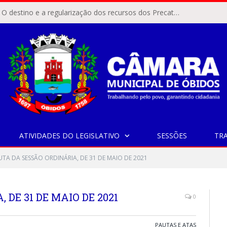
ÓBIDOS, PA – O destino e a regularização dos recursos dos Precatórios do FUNDEF (Fundo de Manutenção e Desenvolvimento do Ensino Fundamental e de Valorização do Magistério) voltaram a pautar as discussões na Câmara Municipal de Óbidos.
ATIVIDADES DO LEGISLATIVO
SESSÕES
TR
UTA DA SESSÃO ORDINÁRIA, DE 31 DE MAIO DE 2021
 DE 31 DE MAIO DE 2021
0
PAUTAS E ATAS