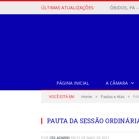
ÚLTIMAS ATUALIZAÇÕES:
PÁGINA INICIAL
A CÂMARA
»
»
VOCÊ ESTÁ EM:
Home
Pautas e Atas
PA
PAUTA DA SESSÃO ORDINÁRIA,
POR
CR2-ADMIN3
EM
31 DE MAIO DE 2021