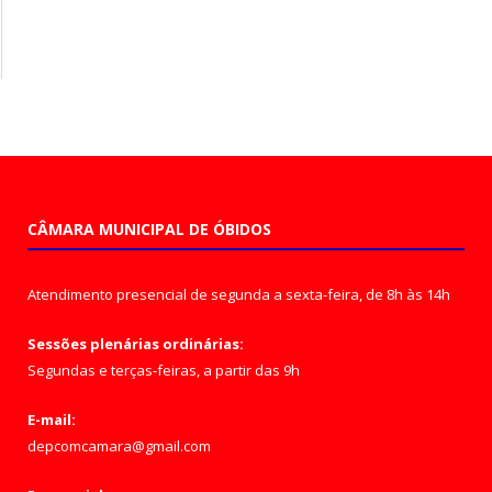
CÂMARA MUNICIPAL DE ÓBIDOS
Atendimento presencial de segunda a sexta-feira, de 8h às 14h
Sessões plenárias ordinárias:
Segundas e terças-feiras, a partir das 9h
E-mail:
depcomcamara@gmail.com