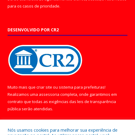
para os casos de prioridade.
DESENVOLVIDO POR CR2
Muito mais que
criar site
ou
sistema para prefeituras
!
Realizamos uma
assessoria
completa, onde garantimos em
contrato que todas as exigências das
leis de transparência
pública
serão atendidas.
Conheça o
PNTP
e o
Radar da Transparência Pública
Nós usamos cookies para melhorar sua experiência de