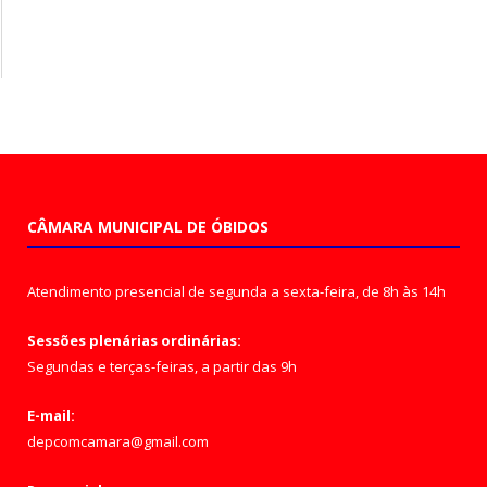
CÂMARA MUNICIPAL DE ÓBIDOS
Atendimento presencial de segunda a sexta-feira, de 8h às 14h
Sessões plenárias ordinárias:
Segundas e terças-feiras, a partir das 9h
E-mail:
depcomcamara@gmail.com