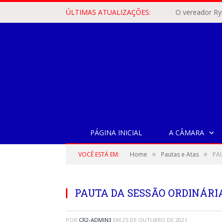
ÚLTIMAS ATUALIZAÇÕES:
PÁGINA INICIAL
A CÂMARA
»
»
VOCÊ ESTÁ EM:
Home
Pautas e Atas
PA
PAUTA DA SESSÃO ORDINÁRIA,
POR
CR2-ADMIN3
EM
25 DE OUTUBRO DE 2021