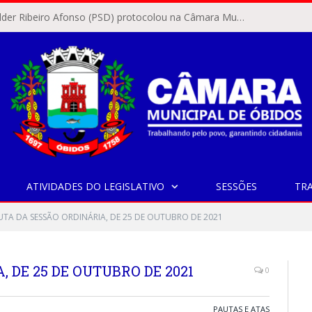
O vereador Rylder Ribeiro Afonso (PSD) protocolou na Câmara Municipal de Óbidos o Requerimento nº 346/2026.
ATIVIDADES DO LEGISLATIVO
SESSÕES
TR
UTA DA SESSÃO ORDINÁRIA, DE 25 DE OUTUBRO DE 2021
 DE 25 DE OUTUBRO DE 2021
0
PAUTAS E ATAS