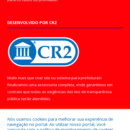
DESENVOLVIDO POR CR2
Muito mais que
criar site
ou
sistema para prefeituras
!
Realizamos uma
assessoria
completa, onde garantimos em
contrato que todas as exigências das
leis de transparência
pública
serão atendidas.
Conheça o
PNTP
e o
Radar da Transparência Pública
Nós usamos cookies para melhorar sua experiência de
navegação no portal. Ao utilizar nosso portal, você
concorda com a política de monitoramento de cookies.