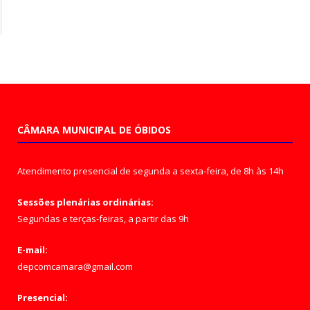
CÂMARA MUNICIPAL DE ÓBIDOS
Atendimento presencial de segunda a sexta-feira, de 8h às 14h
Sessões plenárias ordinárias:
Segundas e terças-feiras, a partir das 9h
E-mail:
depcomcamara@gmail.com
Presencial: