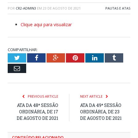
POR
CR2-ADMIN3
EM
23 DE AGOSTO DE 2021
PAUTAS E ATAS
Clique aqui para visualizar
COMPARTILHAR:
Twitter
Facebook
Google+
Pinterest
LinkedIn
Tumblr
Email
PREVIOUS ARTICLE
NEXT ARTICLE
ATA DA 48ª SESSÃO
ATA DA 49ª SESSÃO
ORDINÁRIA, DE 17
ORDINÁRIA, DE 23
DE AGOSTO DE 2021
DE AGOSTO DE 2021
CONTEÚDO RELACIONADO