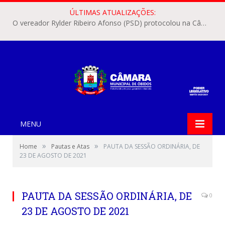
ÚLTIMAS ATUALIZAÇÕES:
O vereador Rylder Ribeiro Afonso (PSD) protocolou na Câmara Municipal de Óbidos o Requerimento nº 346/2026.
MENU
»
»
Home
Pautas e Atas
PAUTA DA SESSÃO ORDINÁRIA, DE
23 DE AGOSTO DE 2021
PAUTA DA SESSÃO ORDINÁRIA, DE
0
23 DE AGOSTO DE 2021