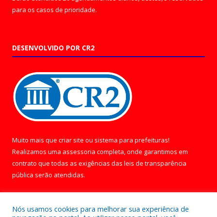
para os casos de prioridade.
DESENVOLVIDO POR CR2
Muito mais que
criar site
ou
sistema para prefeituras
!
Realizamos uma
assessoria
completa, onde garantimos em
contrato que todas as exigências das
leis de transparência
pública
serão atendidas.
Conheça o
PNTP
e o
Radar da Transparência Pública
Nós usamos cookies para melhorar sua experiência de