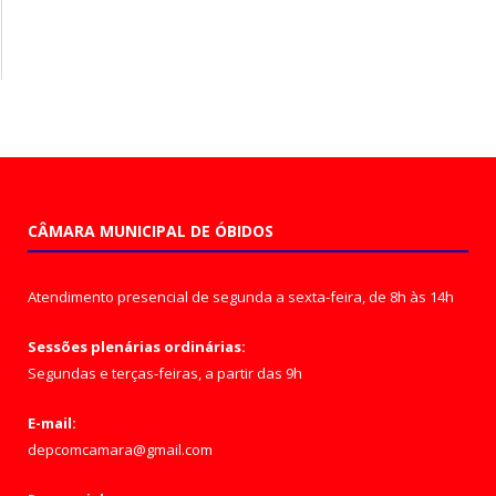
CÂMARA MUNICIPAL DE ÓBIDOS
Atendimento presencial de segunda a sexta-feira, de 8h às 14h
Sessões plenárias ordinárias:
Segundas e terças-feiras, a partir das 9h
E-mail:
depcomcamara@gmail.com