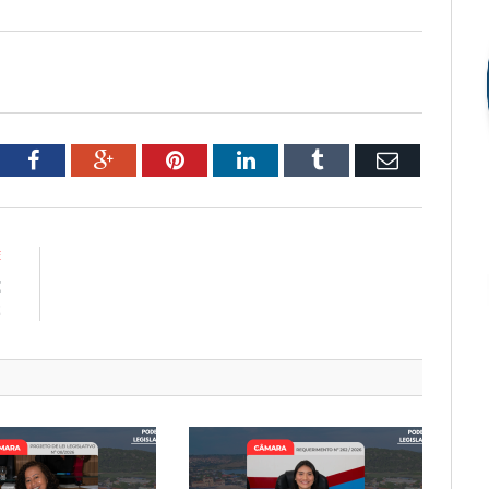
tter
Facebook
Google+
Pinterest
LinkedIn
Tumblr
Email
E
E
2