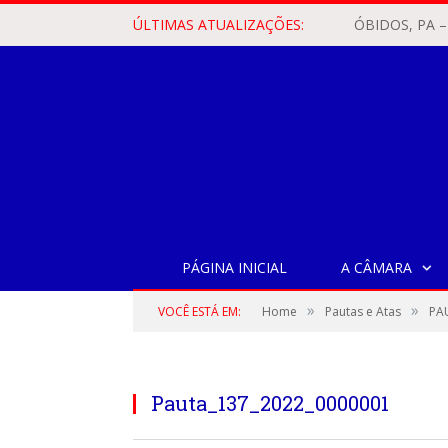
ÚLTIMAS ATUALIZAÇÕES:
PÁGINA INICIAL
A CÂMARA
»
»
VOCÊ ESTÁ EM:
Home
Pautas e Atas
PA
Pauta_137_2022_0000001