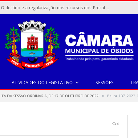
ÓBIDOS, PA – O destino e a regularização dos recursos dos Precatórios do FUNDEF (Fundo de Manutenção e Desenvolvimento do Ensino Fundamental e de Valorização do Magistério) voltaram a pautar as discussões na Câmara Municipal de Óbidos.
ATIVIDADES DO LEGISLATIVO
SESSÕES
TR
»
UTA DA SESSÃO ORDINÁRIA, DE 17 DE OUTUBRO DE 2022
Pauta_137_2022_
0