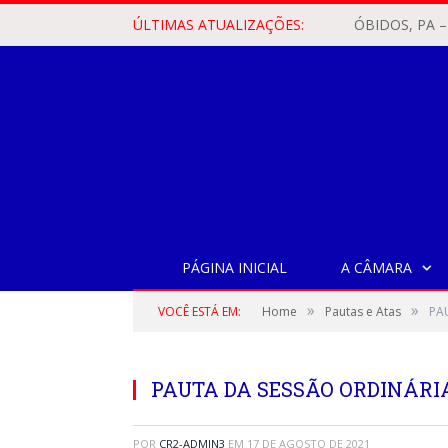
ÚLTIMAS ATUALIZAÇÕES:
PÁGINA INICIAL
A CÂMARA
»
»
VOCÊ ESTÁ EM:
Home
Pautas e Atas
PA
PAUTA DA SESSÃO ORDINÁRIA,
POR
CR2-ADMIN3
EM
17 DE AGOSTO DE 2021