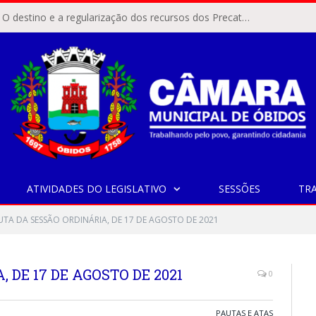
ÓBIDOS, PA – O destino e a regularização dos recursos dos Precatórios do FUNDEF (Fundo de Manutenção e Desenvolvimento do Ensino Fundamental e de Valorização do Magistério) voltaram a pautar as discussões na Câmara Municipal de Óbidos.
ATIVIDADES DO LEGISLATIVO
SESSÕES
TR
UTA DA SESSÃO ORDINÁRIA, DE 17 DE AGOSTO DE 2021
 DE 17 DE AGOSTO DE 2021
0
PAUTAS E ATAS