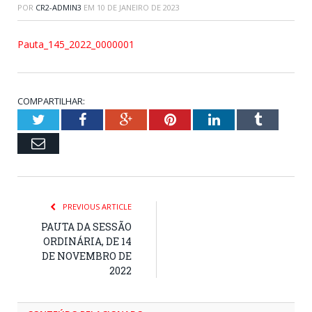
POR
CR2-ADMIN3
EM
10 DE JANEIRO DE 2023
Pauta_145_2022_0000001
COMPARTILHAR:
Twitter
Facebook
Google+
Pinterest
LinkedIn
Tumblr
Email
PREVIOUS ARTICLE
PAUTA DA SESSÃO
ORDINÁRIA, DE 14
DE NOVEMBRO DE
2022