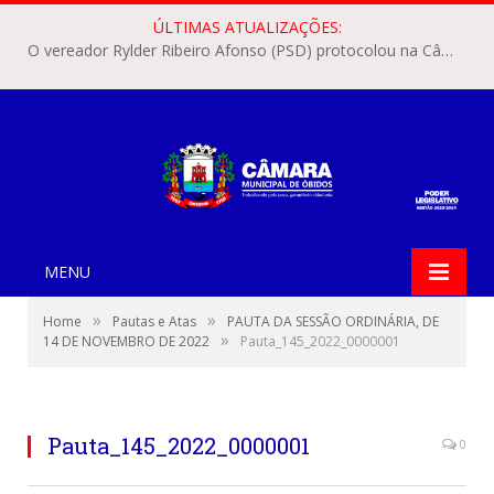
ÚLTIMAS ATUALIZAÇÕES:
O vereador Rylder Ribeiro Afonso (PSD) protocolou na Câmara Municipal de Óbidos o Requerimento nº 346/2026.
MENU
»
»
Home
Pautas e Atas
PAUTA DA SESSÃO ORDINÁRIA, DE
»
14 DE NOVEMBRO DE 2022
Pauta_145_2022_0000001
Pauta_145_2022_0000001
0