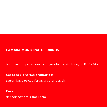
CÂMARA MUNICIPAL DE ÓBIDOS
Atendimento presencial de segunda a sexta-feira, de 8h às 14h
Sessões plenárias ordinárias:
Segundas e terças-feiras, a partir das 9h
E-mail:
depcomcamara@gmail.com