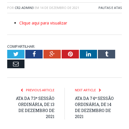
POR
CR2-ADMIN3
EM
14 DE DEZEMBRO DE 2021
PAUTAS E ATAS
Clique aqui para visualizar
COMPARTILHAR:
Twitter
Facebook
Google+
Pinterest
LinkedIn
Tumblr
Email
PREVIOUS ARTICLE
NEXT ARTICLE
ATA DA 73ª SESSÃO
ATA DA 74ª SESSÃO
ORDINÁRIA, DE 13
ORDINÁRIA, DE 14
DE DEZEMBRO DE
DE DEZEMBRO DE
2021
2021