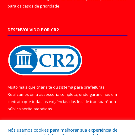
para os casos de prioridade.
DESENVOLVIDO POR CR2
Muito mais que
criar site
ou
sistema para prefeituras
!
Realizamos uma
assessoria
completa, onde garantimos em
contrato que todas as exigências das
leis de transparência
pública
serão atendidas.
Conheça o
PNTP
e o
Radar da Transparência Pública
Nós usamos cookies para melhorar sua experiência de