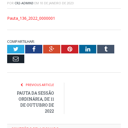
POR
CR2-ADMIN3
EM
10 DE JANEIRO DE 2023
Pauta_136_2022_0000001
COMPARTILHAR:
Twitter
Facebook
Google+
Pinterest
LinkedIn
Tumblr
Email
PREVIOUS ARTICLE
PAUTA DA SESSÃO
ORDINÁRIA, DE 11
DE OUTUBRO DE
2022