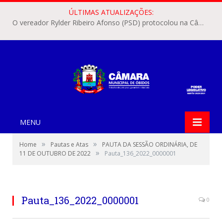
ÚLTIMAS ATUALIZAÇÕES:
O vereador Rylder Ribeiro Afonso (PSD) protocolou na Câmara Municipal de Óbidos o Requerimento nº 346/2026.
MENU
»
»
Home
Pautas e Atas
PAUTA DA SESSÃO ORDINÁRIA, DE
»
11 DE OUTUBRO DE 2022
Pauta_136_2022_0000001
Pauta_136_2022_0000001
0