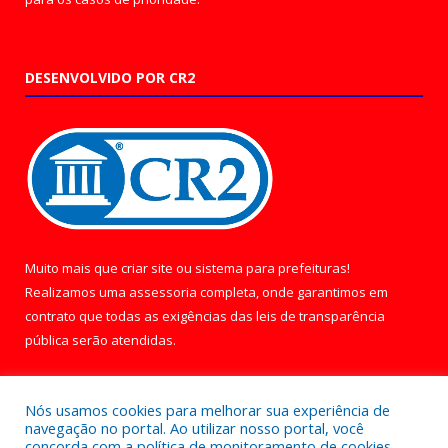
DESENVOLVIDO POR CR2
Muito mais que
criar site
ou
sistema para prefeituras
!
Realizamos uma
assessoria
completa, onde garantimos em
contrato que todas as exigências das
leis de transparência
pública
serão atendidas.
Conheça o
PNTP
e o
Radar da Transparência Pública
Nós usamos cookies para melhorar sua experiência de
navegação no portal. Ao utilizar nosso portal, você
concorda com a política de monitoramento de cookies.