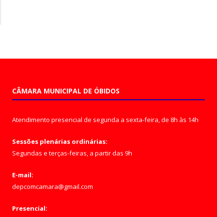
CÂMARA MUNICIPAL DE ÓBIDOS
Atendimento presencial de segunda a sexta-feira, de 8h às 14h
Sessões plenárias ordinárias:
Segundas e terças-feiras, a partir das 9h
E-mail:
depcomcamara@gmail.com
Presencial: