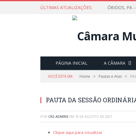
ÚLTIMAS ATUALIZAÇÕES:
PÁGINA INICIAL
A CÂMARA
»
»
VOCÊ ESTÁ EM:
Home
Pautas e Atas
PA
PAUTA DA SESSÃO ORDINÁRIA,
POR
CR2-ADMIN3
EM
10 DE AGOSTO DE 2021
Clique aqui para visualizar