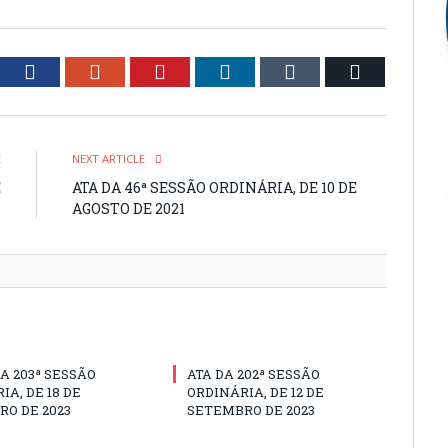
tter
Facebook
Google+
Pinterest
LinkedIn
Tumblr
Email
E
NEXT ARTICLE
E
ATA DA 46ª SESSÃO ORDINÁRIA, DE 10 DE
1
AGOSTO DE 2021
A 203ª SESSÃO
ATA DA 202ª SESSÃO
IA, DE 18 DE
ORDINÁRIA, DE 12 DE
O DE 2023
SETEMBRO DE 2023