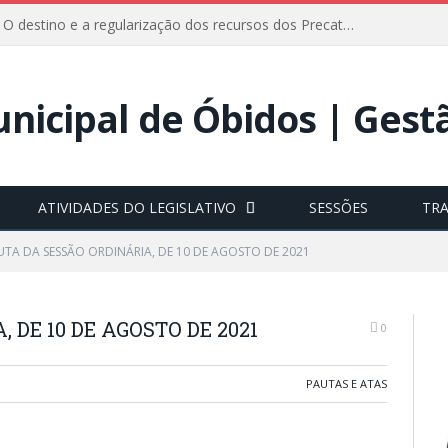
ÓBIDOS, PA – O destino e a regularização dos recursos dos Precatórios do FUNDEF (Fundo de Manutenção e Desenvolvimento do Ensino Fundamental e de Valorização do Magistério) voltaram a pautar as discussões na Câmara Municipal de Óbidos.
ATIVIDADES DO LEGISLATIVO
SESSÕES
TR
UTA DA SESSÃO ORDINÁRIA, DE 10 DE AGOSTO DE 2021
 DE 10 DE AGOSTO DE 2021
0
PAUTAS E ATAS