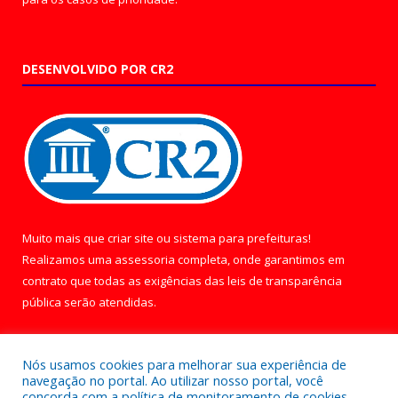
DESENVOLVIDO POR CR2
Muito mais que
criar site
ou
sistema para prefeituras
!
Realizamos uma
assessoria
completa, onde garantimos em
contrato que todas as exigências das
leis de transparência
pública
serão atendidas.
Conheça o
PNTP
e o
Radar da Transparência Pública
Nós usamos cookies para melhorar sua experiência de
navegação no portal. Ao utilizar nosso portal, você
concorda com a política de monitoramento de cookies.