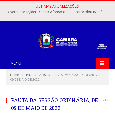
ÚLTIMAS ATUALIZAÇÕES:
O vereador Rylder Ribeiro Afonso (PSD) protocolou na Câmara Municipal de Óbidos o Requerimento nº 346/2026.
MENU
»
»
Home
Pautas e Atas
PAUTA DA SESSÃO ORDINÁRIA, DE
09 DE MAIO DE 2022
PAUTA DA SESSÃO ORDINÁRIA, DE
0
09 DE MAIO DE 2022