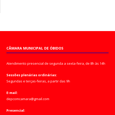
CÂMARA MUNICIPAL DE ÓBIDOS
Atendimento presencial de segunda a sexta-feira, de 8h às 14h
Sessões plenárias ordinárias:
Segundas e terças-feiras, a partir das 9h
E-mail:
depcomcamara@gmail.com
Presencial: