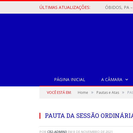
ÚLTIMAS ATUALIZAÇÕES:
PÁGINA INICIAL
A CÂMARA
»
»
VOCÊ ESTÁ EM:
Home
Pautas e Atas
PA
PAUTA DA SESSÃO ORDINÁRIA,
POR
CR2-ADMIN3
EM
8 DE NOVEMBRO DE 2021