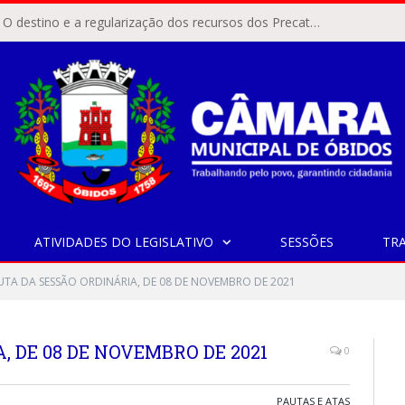
ÓBIDOS, PA – O destino e a regularização dos recursos dos Precatórios do FUNDEF (Fundo de Manutenção e Desenvolvimento do Ensino Fundamental e de Valorização do Magistério) voltaram a pautar as discussões na Câmara Municipal de Óbidos.
ATIVIDADES DO LEGISLATIVO
SESSÕES
TR
UTA DA SESSÃO ORDINÁRIA, DE 08 DE NOVEMBRO DE 2021
 DE 08 DE NOVEMBRO DE 2021
0
PAUTAS E ATAS