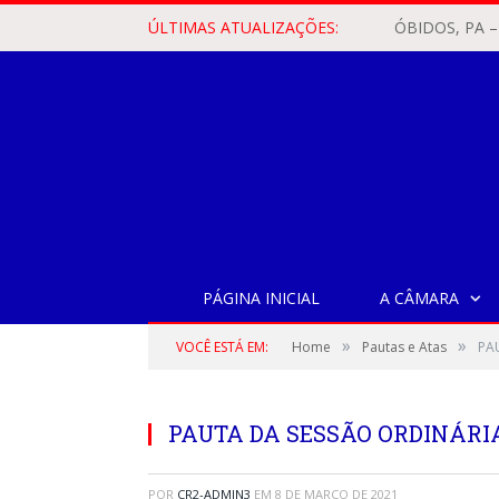
ÚLTIMAS ATUALIZAÇÕES:
PÁGINA INICIAL
A CÂMARA
»
»
VOCÊ ESTÁ EM:
Home
Pautas e Atas
PA
PAUTA DA SESSÃO ORDINÁRIA,
POR
CR2-ADMIN3
EM
8 DE MARÇO DE 2021