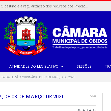
ÓBIDOS, PA – O destino e a regularização dos recursos dos Precatórios do FUNDEF (Fundo de Manutenção e Desenvolvimento do Ensino Fundamental e de Valorização do Magistério) voltaram a pautar as discussões na Câmara Municipal de Óbidos.
ATIVIDADES DO LEGISLATIVO
SESSÕES
TR
UTA DA SESSÃO ORDINÁRIA, DE 08 DE MARÇO DE 2021
 DE 08 DE MARÇO DE 2021
0
PAUTAS E ATAS