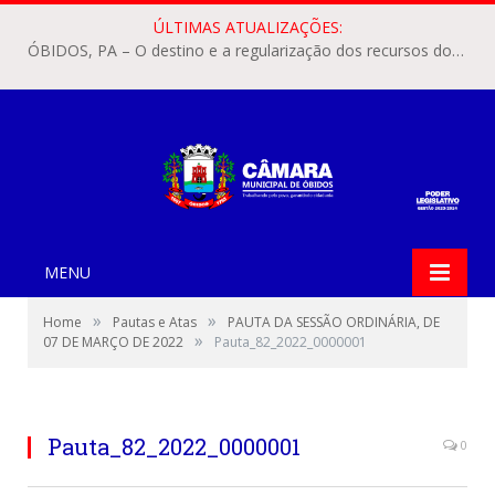
ÚLTIMAS ATUALIZAÇÕES:
ÓBIDOS, PA – O destino e a regularização dos recursos dos Precatórios do FUNDEF (Fundo de Manutenção e Desenvolvimento do Ensino Fundamental e de Valorização do Magistério) voltaram a pautar as discussões na Câmara Municipal de Óbidos.
MENU
»
»
Home
Pautas e Atas
PAUTA DA SESSÃO ORDINÁRIA, DE
»
07 DE MARÇO DE 2022
Pauta_82_2022_0000001
Pauta_82_2022_0000001
0