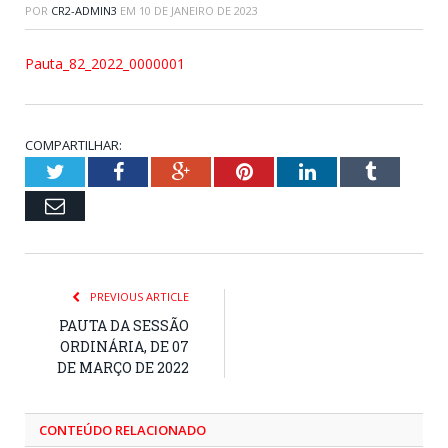
POR
CR2-ADMIN3
EM
10 DE JANEIRO DE 2023
Pauta_82_2022_0000001
COMPARTILHAR:
Twitter
Facebook
Google+
Pinterest
LinkedIn
Tumblr
Email
PREVIOUS ARTICLE
PAUTA DA SESSÃO
ORDINÁRIA, DE 07
DE MARÇO DE 2022
CONTEÚDO RELACIONADO