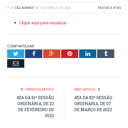
POR
CR2-ADMIN3
EM
7 DE MARÇO DE 2022
PAUTAS E ATAS
Clique aqui para visualizar
COMPARTILHAR:
Twitter
Facebook
Google+
Pinterest
LinkedIn
Tumblr
Email
PREVIOUS ARTICLE
NEXT ARTICLE
ATA DA 81ª SESSÃO
ATA DA 82ª SESSÃO
ORDINÁRIA, DE 22
ORDINÁRIA, DE 07
DE FEVEREIRO DE
DE MARÇO DE 2022
2022