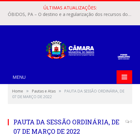
ÚLTIMAS ATUALIZAÇÕES:
ÓBIDOS, PA — A prática esportiva, a integração comunitária e a preservação histórica do município de Óbidos ganharão um reforço oficial. A vereadora Lilene Viana apresentou o Projeto de Lei Legislativo Nº 08/2026, que visa instituir a Corrida de Dom Floriano no Calendário Oficial de Eventos do Município.
MENU
»
»
Home
Pautas e Atas
PAUTA DA SESSÃO ORDINÁRIA, DE
07 DE MARÇO DE 2022
PAUTA DA SESSÃO ORDINÁRIA, DE
0
07 DE MARÇO DE 2022