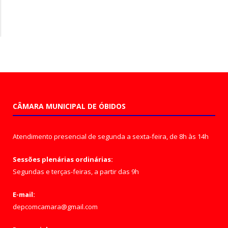
CÂMARA MUNICIPAL DE ÓBIDOS
Atendimento presencial de segunda a sexta-feira, de 8h às 14h
Sessões plenárias ordinárias:
Segundas e terças-feiras, a partir das 9h
E-mail:
depcomcamara@gmail.com