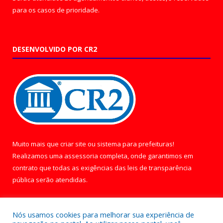
para os casos de prioridade.
DESENVOLVIDO POR CR2
Muito mais que
criar site
ou
sistema para prefeituras
!
Realizamos uma
assessoria
completa, onde garantimos em
contrato que todas as exigências das
leis de transparência
pública
serão atendidas.
Conheça o
PNTP
e o
Radar da Transparência Pública
Nós usamos cookies para melhorar sua experiência de