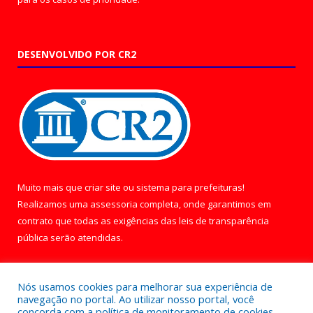
DESENVOLVIDO POR CR2
Muito mais que
criar site
ou
sistema para prefeituras
!
Realizamos uma
assessoria
completa, onde garantimos em
contrato que todas as exigências das
leis de transparência
pública
serão atendidas.
Conheça o
PNTP
e o
Radar da Transparência Pública
Nós usamos cookies para melhorar sua experiência de
navegação no portal. Ao utilizar nosso portal, você
concorda com a política de monitoramento de cookies.