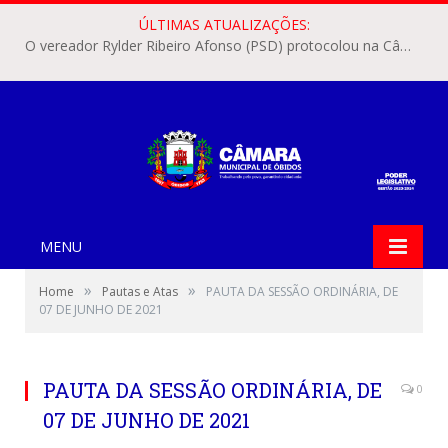
ÚLTIMAS ATUALIZAÇÕES:
O vereador Rylder Ribeiro Afonso (PSD) protocolou na Câmara Municipal de Óbidos o Requerimento nº 346/2026.
MENU
»
»
Home
Pautas e Atas
PAUTA DA SESSÃO ORDINÁRIA, DE
07 DE JUNHO DE 2021
PAUTA DA SESSÃO ORDINÁRIA, DE
0
07 DE JUNHO DE 2021