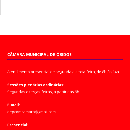
CÂMARA MUNICIPAL DE ÓBIDOS
Atendimento presencial de segunda a sexta-feira, de 8h às 14h
Sessões plenárias ordinárias:
Segundas e terças-feiras, a partir das 9h
E-mail:
depcomcamara@gmail.com
Presencial: