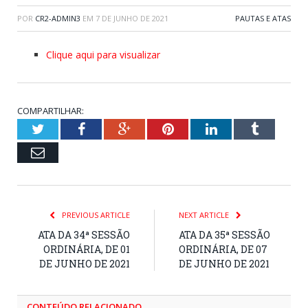
POR
CR2-ADMIN3
EM
7 DE JUNHO DE 2021
PAUTAS E ATAS
Clique aqui para visualizar
COMPARTILHAR:
Twitter
Facebook
Google+
Pinterest
LinkedIn
Tumblr
Email
PREVIOUS ARTICLE
NEXT ARTICLE
ATA DA 34ª SESSÃO
ATA DA 35ª SESSÃO
ORDINÁRIA, DE 01
ORDINÁRIA, DE 07
DE JUNHO DE 2021
DE JUNHO DE 2021
CONTEÚDO RELACIONADO