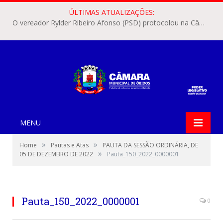
ÚLTIMAS ATUALIZAÇÕES:
O vereador Rylder Ribeiro Afonso (PSD) protocolou na Câmara Municipal de Óbidos o Requerimento nº 346/2026.
MENU
»
»
Home
Pautas e Atas
PAUTA DA SESSÃO ORDINÁRIA, DE
»
05 DE DEZEMBRO DE 2022
Pauta_150_2022_0000001
Pauta_150_2022_0000001
0