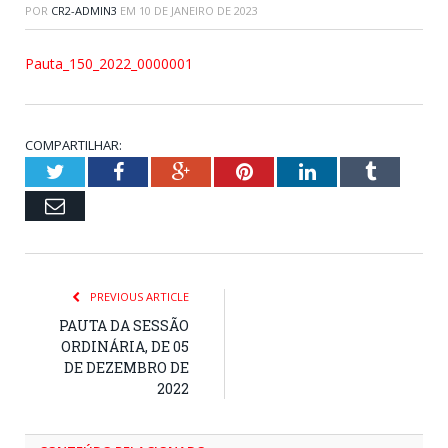
POR
CR2-ADMIN3
EM
10 DE JANEIRO DE 2023
Pauta_150_2022_0000001
COMPARTILHAR:
Twitter
Facebook
Google+
Pinterest
LinkedIn
Tumblr
Email
PREVIOUS ARTICLE
PAUTA DA SESSÃO
ORDINÁRIA, DE 05
DE DEZEMBRO DE
2022