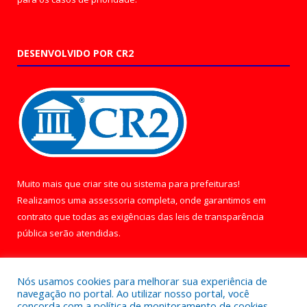
DESENVOLVIDO POR CR2
Muito mais que
criar site
ou
sistema para prefeituras
!
Realizamos uma
assessoria
completa, onde garantimos em
contrato que todas as exigências das
leis de transparência
pública
serão atendidas.
Conheça o
PNTP
e o
Radar da Transparência Pública
Nós usamos cookies para melhorar sua experiência de
navegação no portal. Ao utilizar nosso portal, você
concorda com a política de monitoramento de cookies.