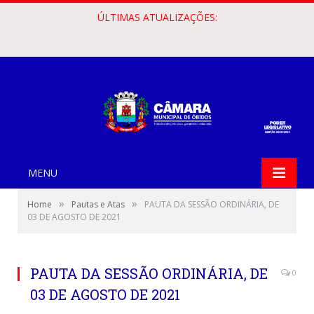
ÚLTIMAS ATUALIZAÇÕES:
O vereador Francisco Rosinaldo Guimarães Cardoso (Rosinaldo Cardoso) apresentou, na Câmara Municipal de Óbidos, o Requerimento nº 345/2026, solicitando o encaminhamento do Anteprojeto de Lei nº 10/2026 ao prefeito municipal, Jaime Barbosa da Silva.
MENU
»
»
Home
Pautas e Atas
PAUTA DA SESSÃO ORDINÁRIA, DE
03 DE AGOSTO DE 2021
PAUTA DA SESSÃO ORDINÁRIA, DE
0
03 DE AGOSTO DE 2021