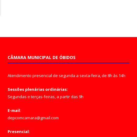
CÂMARA MUNICIPAL DE ÓBIDOS
Atendimento presencial de segunda a sexta-feira, de 8h às 14h
Sessões plenárias ordinárias:
Segundas e terças-feiras, a partir das 9h
E-mail:
depcomcamara@gmail.com
Presencial: