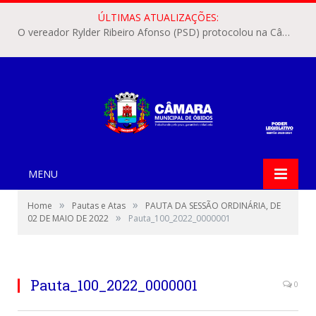
ÚLTIMAS ATUALIZAÇÕES:
O vereador Rylder Ribeiro Afonso (PSD) protocolou na Câmara Municipal de Óbidos o Requerimento nº 346/2026.
MENU
»
»
Home
Pautas e Atas
PAUTA DA SESSÃO ORDINÁRIA, DE
»
02 DE MAIO DE 2022
Pauta_100_2022_0000001
Pauta_100_2022_0000001
0