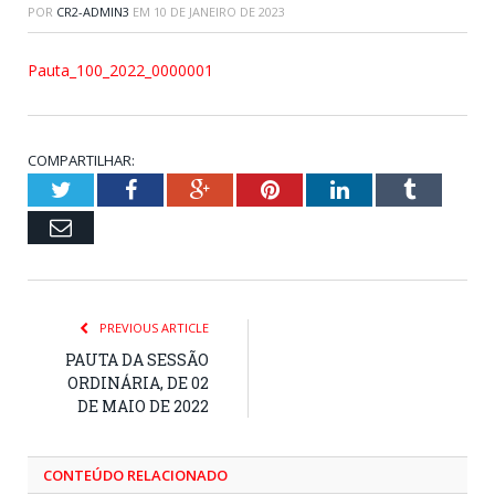
POR
CR2-ADMIN3
EM
10 DE JANEIRO DE 2023
Pauta_100_2022_0000001
COMPARTILHAR:
Twitter
Facebook
Google+
Pinterest
LinkedIn
Tumblr
Email
PREVIOUS ARTICLE
PAUTA DA SESSÃO
ORDINÁRIA, DE 02
DE MAIO DE 2022
CONTEÚDO RELACIONADO