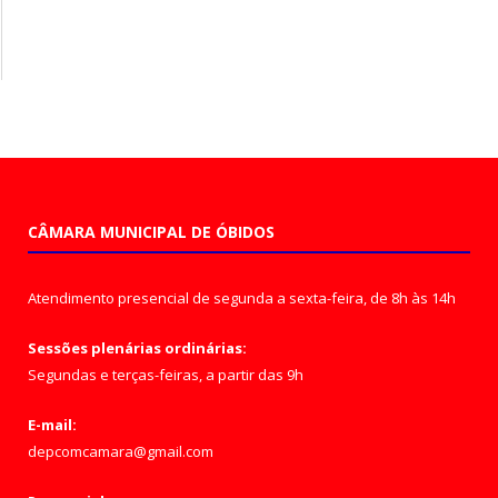
CÂMARA MUNICIPAL DE ÓBIDOS
Atendimento presencial de segunda a sexta-feira, de 8h às 14h
Sessões plenárias ordinárias:
Segundas e terças-feiras, a partir das 9h
E-mail:
depcomcamara@gmail.com