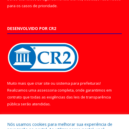
para os casos de prioridade.
DESENVOLVIDO POR CR2
Muito mais que
criar site
ou
sistema para prefeituras
!
Realizamos uma
assessoria
completa, onde garantimos em
contrato que todas as exigências das
leis de transparência
pública
serão atendidas.
Conheça o
PNTP
e o
Radar da Transparência Pública
Nós usamos cookies para melhorar sua experiência de