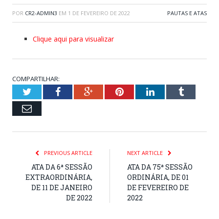
POR
CR2-ADMIN3
EM
1 DE FEVEREIRO DE 2022
PAUTAS E ATAS
Clique aqui para visualizar
COMPARTILHAR:
Twitter
Facebook
Google+
Pinterest
LinkedIn
Tumblr
Email
PREVIOUS ARTICLE
NEXT ARTICLE
ATA DA 6ª SESSÃO
ATA DA 75ª SESSÃO
EXTRAORDINÁRIA,
ORDINÁRIA, DE 01
DE 11 DE JANEIRO
DE FEVEREIRO DE
DE 2022
2022