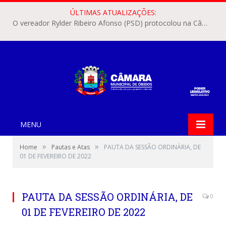
ÚLTIMAS ATUALIZAÇÕES:
O vereador Rylder Ribeiro Afonso (PSD) protocolou na Câmara Municipal de Óbidos o Requerimento nº 346/2026.
MENU
»
»
Home
Pautas e Atas
PAUTA DA SESSÃO ORDINÁRIA, DE
01 DE FEVEREIRO DE 2022
PAUTA DA SESSÃO ORDINÁRIA, DE
0
01 DE FEVEREIRO DE 2022