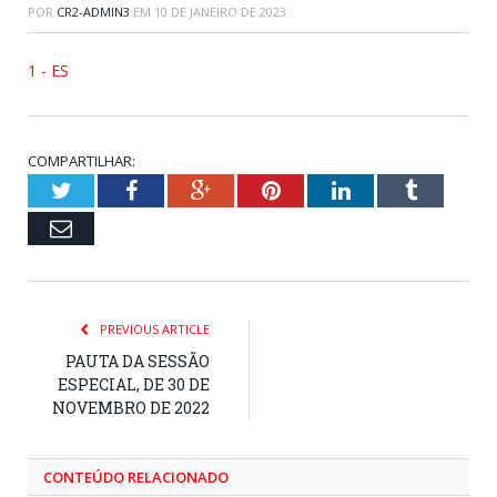
POR
CR2-ADMIN3
EM
10 DE JANEIRO DE 2023
1 - ES
COMPARTILHAR:
Twitter
Facebook
Google+
Pinterest
LinkedIn
Tumblr
Email
PREVIOUS ARTICLE
PAUTA DA SESSÃO
ESPECIAL, DE 30 DE
NOVEMBRO DE 2022
CONTEÚDO RELACIONADO