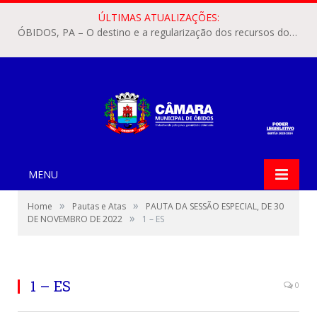
ÚLTIMAS ATUALIZAÇÕES:
ÓBIDOS, PA – O destino e a regularização dos recursos dos Precatórios do FUNDEF (Fundo de Manutenção e Desenvolvimento do Ensino Fundamental e de Valorização do Magistério) voltaram a pautar as discussões na Câmara Municipal de Óbidos.
MENU
»
»
Home
Pautas e Atas
PAUTA DA SESSÃO ESPECIAL, DE 30
»
DE NOVEMBRO DE 2022
1 – ES
1 – ES
0