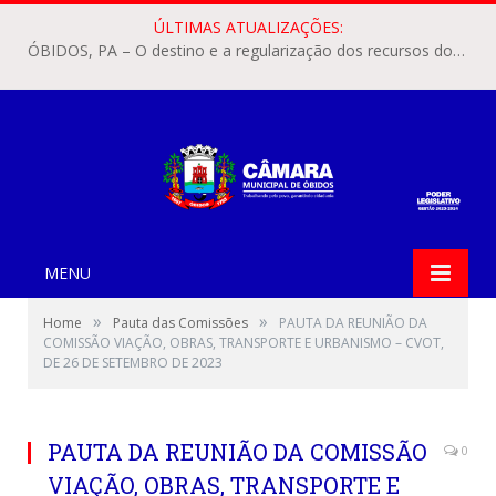
ÚLTIMAS ATUALIZAÇÕES:
ÓBIDOS, PA – O destino e a regularização dos recursos dos Precatórios do FUNDEF (Fundo de Manutenção e Desenvolvimento do Ensino Fundamental e de Valorização do Magistério) voltaram a pautar as discussões na Câmara Municipal de Óbidos.
MENU
»
»
Home
Pauta das Comissões
PAUTA DA REUNIÃO DA
COMISSÃO VIAÇÃO, OBRAS, TRANSPORTE E URBANISMO – CVOT,
DE 26 DE SETEMBRO DE 2023
PAUTA DA REUNIÃO DA COMISSÃO
0
VIAÇÃO, OBRAS, TRANSPORTE E