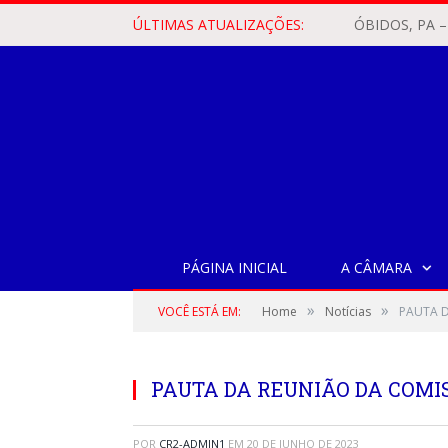
ÚLTIMAS ATUALIZAÇÕES:
PÁGINA INICIAL
A CÂMARA
»
»
VOCÊ ESTÁ EM:
Home
Notícias
PAUTA D
PAUTA DA REUNIÃO DA COMISS
POR
CR2-ADMIN1
EM
20 DE JUNHO DE 2023