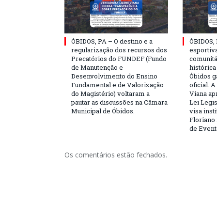
ÓBIDOS, PA – O destino e a
ÓBIDOS, 
regularização dos recursos dos
esportiva
Precatórios do FUNDEF (Fundo
comunitá
de Manutenção e
históric
Desenvolvimento do Ensino
Óbidos g
Fundamental e de Valorização
oficial. 
do Magistério) voltaram a
Viana ap
pautar as discussões na Câmara
Lei Legis
Municipal de Óbidos.
visa inst
Floriano 
de Event
Os comentários estão fechados.