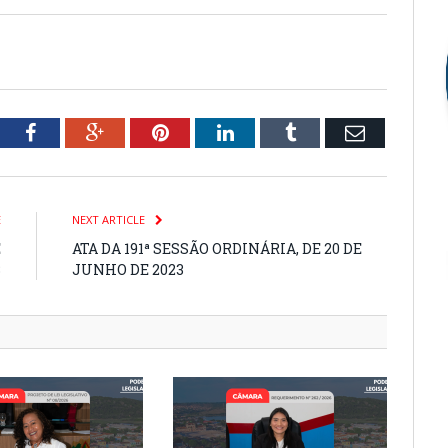
tter
Facebook
Google+
Pinterest
LinkedIn
Tumblr
Email
E
NEXT ARTICLE
E
ATA DA 191ª SESSÃO ORDINÁRIA, DE 20 DE
3
JUNHO DE 2023