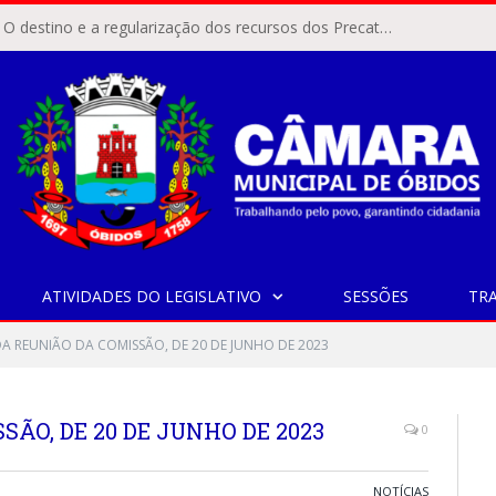
ÓBIDOS, PA – O destino e a regularização dos recursos dos Precatórios do FUNDEF (Fundo de Manutenção e Desenvolvimento do Ensino Fundamental e de Valorização do Magistério) voltaram a pautar as discussões na Câmara Municipal de Óbidos.
ATIVIDADES DO LEGISLATIVO
SESSÕES
TR
A REUNIÃO DA COMISSÃO, DE 20 DE JUNHO DE 2023
ÃO, DE 20 DE JUNHO DE 2023
0
NOTÍCIAS