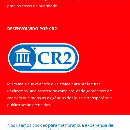
para os casos de prioridade.
DESENVOLVIDO POR CR2
Muito mais que
criar site
ou
sistema para prefeituras
!
Realizamos uma
assessoria
completa, onde garantimos em
contrato que todas as exigências das
leis de transparência
pública
serão atendidas.
Conheça o
PNTP
e o
Radar da Transparência Pública
Nós usamos cookies para melhorar sua experiência de