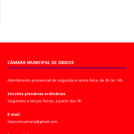
CÂMARA MUNICIPAL DE ÓBIDOS
Atendimento presencial de segunda a sexta-feira, de 8h às 14h
Sessões plenárias ordinárias:
Segundas e terças-feiras, a partir das 9h
E-mail:
depcomcamara@gmail.com