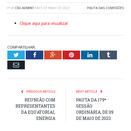
POR
CR2-ADMIN1
EM
9 DE MAIO DE 2023
PAUTA DAS COMISSÕES
Clique aqui para visualizar
COMPARTILHAR:
Twitter
Facebook
Google+
Pinterest
LinkedIn
Tumblr
Email
PREVIOUS ARTICLE
NEXT ARTICLE
REUNIÃO COM
PAUTA DA 179ª
REPRESENTANTES
SESSÃO
DA EQUATORIAL
ORDINÁRIA, DE 09
ENERGIA
DE MAIO DE 2023