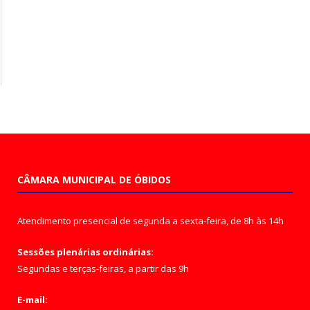
CÂMARA MUNICIPAL DE ÓBIDOS
Atendimento presencial de segunda a sexta-feira, de 8h às 14h
Sessões plenárias ordinárias:
Segundas e terças-feiras, a partir das 9h
E-mail: