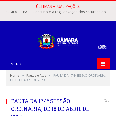
ÚLTIMAS ATUALIZAÇÕES:
ÓBIDOS, PA – O destino e a regularização dos recursos dos Precatórios do FUNDEF (Fundo de Manutenção e Desenvolvimento do Ensino Fundamental e de Valorização do Magistério) voltaram a pautar as discussões na Câmara Municipal de Óbidos.
MENU
»
»
Home
Pautas e Atas
PAUTA DA 174ª SESSÃO ORDINÁRIA,
DE 18 DE ABRIL DE 2023
PAUTA DA 174ª SESSÃO
0
ORDINÁRIA, DE 18 DE ABRIL DE