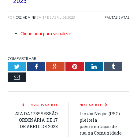
2023
POR
CR2-ADMIN8
EM
17 DE ABRIL DE 2023
PAUTAS E ATAS
Clique aqui para visualizar
COMPARTILHAR:
Twitter
Facebook
Google+
Pinterest
LinkedIn
Tumblr
Email
PREVIOUS ARTICLE
NEXT ARTICLE
ATA DA 173ª SESSÃO
Irmão Negão (PSC)
ORDINÁRIA, DE 17
pleiteia
DE ABRIL DE 2023
pavimentação de
rua na Comunidade