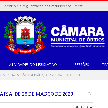
ÓBIDOS, PA – O destino e a regularização dos recursos dos Precatórios do FUNDEF (Fundo de Manutenção e Desenvolvimento do Ensino Fundamental e de Valorização do Magistério) voltaram a pautar as discussões na Câmara Municipal de Óbidos.
ATIVIDADES DO LEGISLATIVO
SESSÕES
TR
UTA DA 167ª SESSÃO ORDINÁRIA, DE 28 DE MARÇO DE 2023
ÁRIA, DE 28 DE MARÇO DE 2023
0
PAUTAS E ATAS