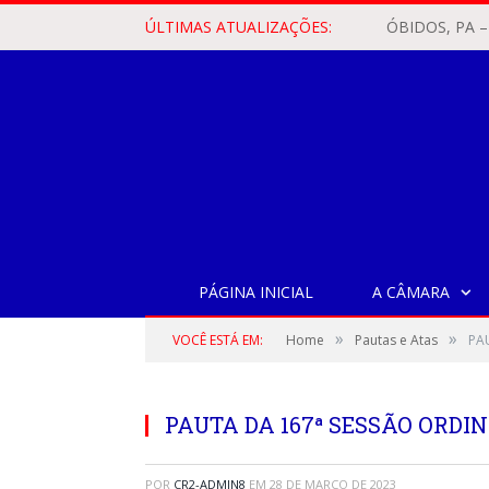
ÚLTIMAS ATUALIZAÇÕES:
PÁGINA INICIAL
A CÂMARA
»
»
VOCÊ ESTÁ EM:
Home
Pautas e Atas
PA
PAUTA DA 167ª SESSÃO ORDIN
POR
CR2-ADMIN8
EM
28 DE MARÇO DE 2023