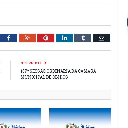
tter
Facebook
Google+
Pinterest
LinkedIn
Tumblr
Email
E
NEXT ARTICLE
E
167ª SESSÃO ORDINÁRIA DA CÂMARA
3
MUNICIPAL DE ÓBIDOS