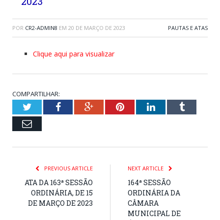
2023
POR
CR2-ADMIN8
EM
20 DE MARÇO DE 2023
PAUTAS E ATAS
Clique aqui para visualizar
COMPARTILHAR:
Twitter
Facebook
Google+
Pinterest
LinkedIn
Tumblr
Email
PREVIOUS ARTICLE
NEXT ARTICLE
ATA DA 163ª SESSÃO
164ª SESSÃO
ORDINÁRIA, DE 15
ORDINÁRIA DA
DE MARÇO DE 2023
CÂMARA
MUNICIPAL DE