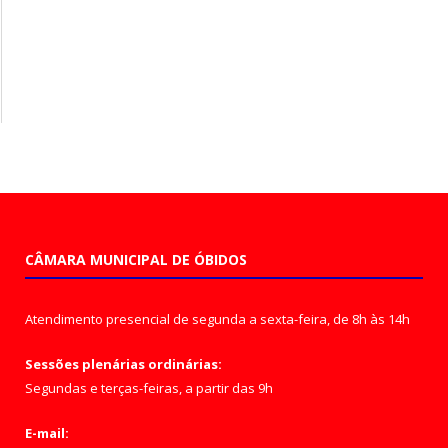
CÂMARA MUNICIPAL DE ÓBIDOS
Atendimento presencial de segunda a sexta-feira, de 8h às 14h
Sessões plenárias ordinárias:
Segundas e terças-feiras, a partir das 9h
E-mail: